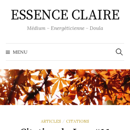
Skip
ESSENCE CLAIRE
to
content
Médium – Energéticienne – Doula
Recher
MENU
ARTICLES
CITATIONS
/