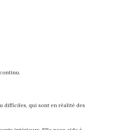
continu.
ifficiles, qui sont en réalité des
ments intérieurs.
Elle nous aide à